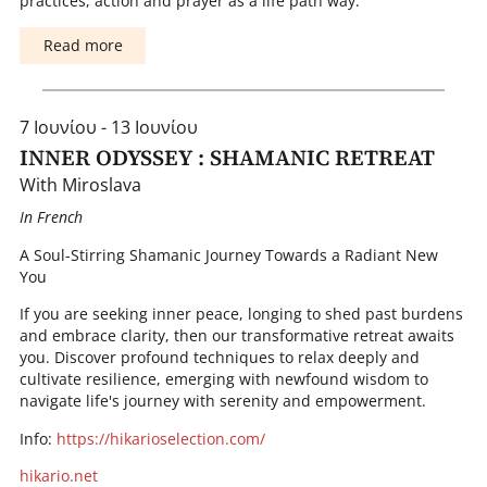
practices, action and prayer as a life path way.
Read more
7 Ιουνίου - 13 Ιουνίου
INNER ODYSSEY : SHAMANIC RETREAT
With Miroslava
I n French
A Soul-Stirring Shamanic Journey Towards a Radiant New
You
If you are seeking inner peace, longing to shed past burdens
and embrace clarity, then our transformative retreat awaits
you. Discover profound techniques to relax deeply and
cultivate resilience, emerging with newfound wisdom to
navigate life's journey with serenity and empowerment.
I nfo:
https://hikarioselection.com/
hikario.net